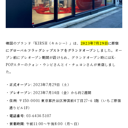
韓国のブランド「KIRSH（キルシー）」は、
2023年7月29日
に原宿
にグローバルフラッグシップストアをグランドオープン
しました。オー
プン前にプレオープン期間が設けられ、グランドオープン時にはK-
POPスターのクォン・ウンビさんとイ・チェヨンさんが来店しまし
た。
正式オープン
: 2023年7月29日（土）
プレオープン
: 2023年7月14日（金）から約2週間
住所
: 〒150-0001 東京都渋谷区神宮前4丁目27−6 1階（いちご原宿
通りビル1F）
電話番号
: 03-6434-5107
営業時間
: 午前11:00〜午後8:00（月〜日）