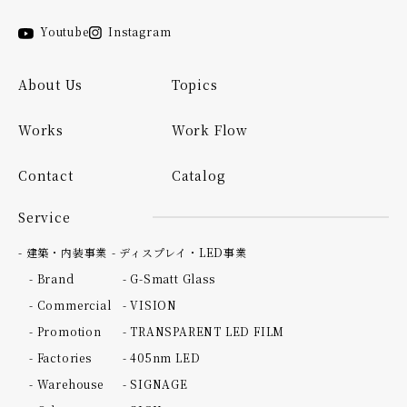
Instagram
Youtube
About Us
Topics
Works
Work Flow
Contact
Catalog
Service
- 建築・内装事業
- ディスプレイ・LED事業
- Brand
- G-Smatt Glass
- Commercial
- VISION
- Promotion
- TRANSPARENT LED FILM
- Factories
- 405nm LED
- Warehouse
- SIGNAGE